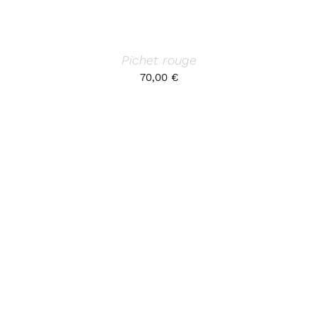
Pichet rouge
70,00
€
AJOUTER AU PANIER
/
DÉTAILS