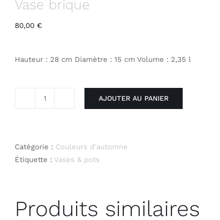
Vase brique
80,00
€
Hauteur : 28 cm Diamètre : 15 cm Volume : 2,35 l
AJOUTER AU PANIER
quantité
de
Vase
brique
Catégorie :
Couleurs d'automne
Étiquette :
Vases & pots
Produits similaires