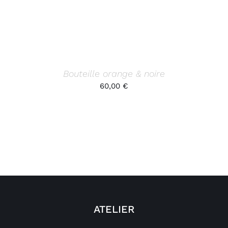
Bouteille orange & noire
60,00
€
ATELIER