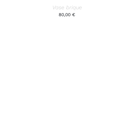
Vase brique
80,00
€
AJOUTER AU PANIER
/
DÉTAILS