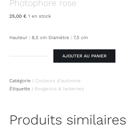
Photophore rose
25,00
€
1 en stock
Hauteur : 8,5 cm Diamètre : 7,5 cm
AJOUTER AU PANIER
quantité
de
Photophore
Catégorie :
Couleurs d'automne
rose
Étiquette :
Bougeoirs & lanternes
Produits similaires