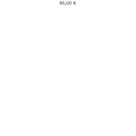
65,00
€
AJOUTER AU PANIER
/
DÉTAILS