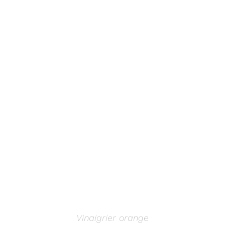
AJOUTER AU PANIER
/
DÉTAILS
Vinaigrier orange