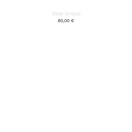
Vase brique
80,00
€
AJOUTER AU PANIER
/
DÉTAILS