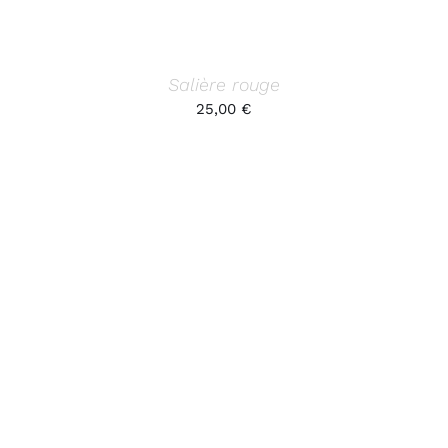
Salière rouge
25,00
€
AJOUTER AU PANIER
/
DÉTAILS