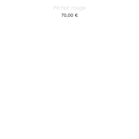
Pichet rouge
70,00
€
AJOUTER AU PANIER
/
DÉTAILS