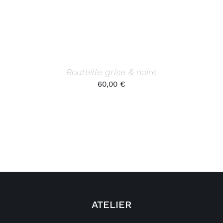
Bouteille grise & noire
60,00
€
ATELIER