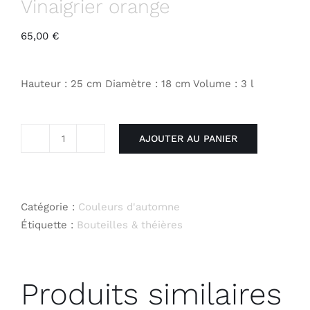
Vinaigrier orange
65,00
€
Hauteur : 25 cm Diamètre : 18 cm Volume : 3 l
AJOUTER AU PANIER
quantité
de
Vinaigrier
orange
Catégorie :
Couleurs d'automne
Étiquette :
Bouteilles & théières
Produits similaires