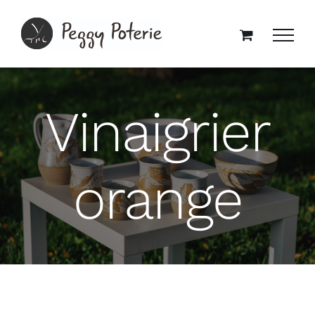
Passer
au
contenu
Vinaigrier
orange