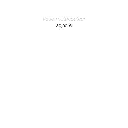
Vase multicouleur
80,00
€
AJOUTER AU PANIER
/
DÉTAILS