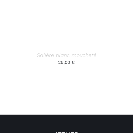
Salière blanc moucheté
25,00
€