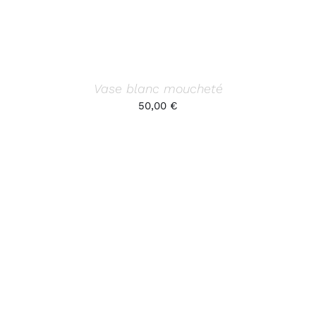
Vase blanc moucheté
50,00
€
AJOUTER AU PANIER
/
DÉTAILS