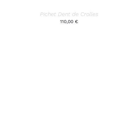
Pichet Dent de Crolles
110,00
€
AJOUTER AU PANIER
/
DÉTAILS