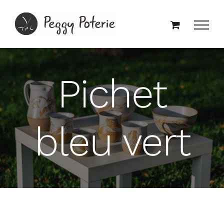
Passer
au
contenu
Pichet
bleu vert