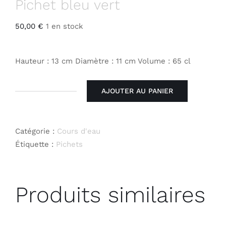
Pichet bleu vert
50,00
€
1 en stock
Hauteur : 13 cm Diamètre : 11 cm Volume : 65 cl
AJOUTER AU PANIER
quantité
de
Pichet
Catégorie :
Cours d'eau
bleu
Étiquette :
Pichets
vert
Produits similaires