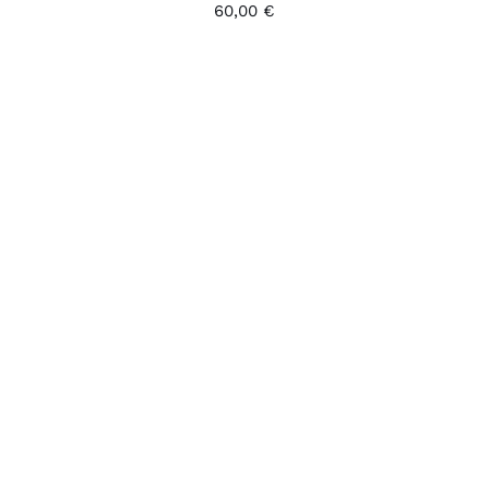
60,00
€
AJOUTER AU PANIER
/
DÉTAILS