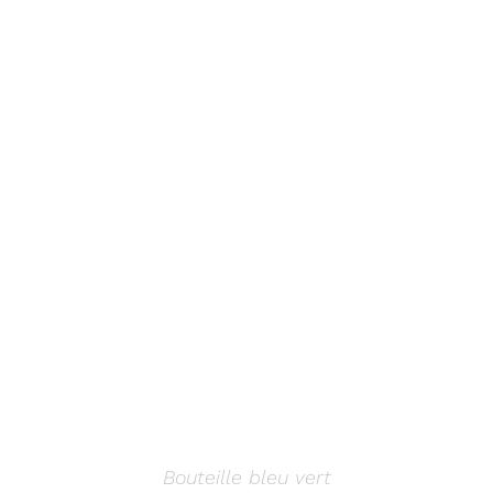
AJOUTER AU PANIER
/
DÉTAILS
Bouteille bleu vert