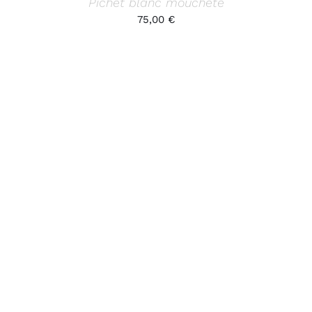
Pichet blanc moucheté
75,00
€
AJOUTER AU PANIER
/
DÉTAILS