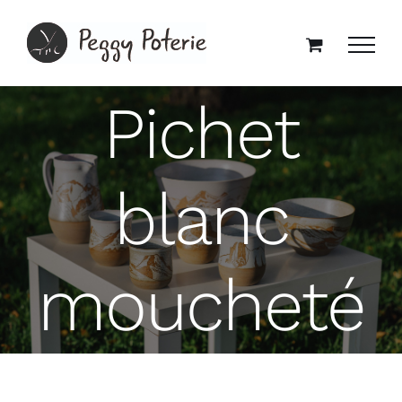
Passer
au
contenu
Pichet
blanc
moucheté