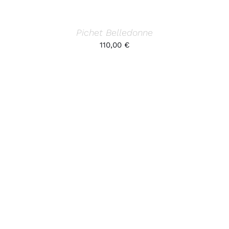
Pichet Belledonne
110,00
€
AJOUTER AU PANIER
/
DÉTAILS