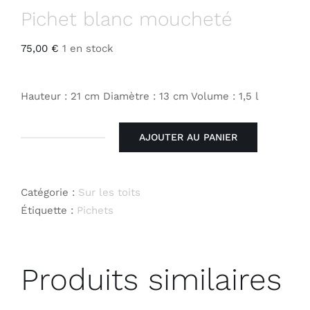
Pichet blanc moucheté
75,00
€
1 en stock
Hauteur : 21 cm Diamètre : 13 cm Volume : 1,5 l
AJOUTER AU PANIER
quantité
de
Pichet
Catégorie :
Sur les toits
blanc
Étiquette :
Pichets
moucheté
Produits similaires