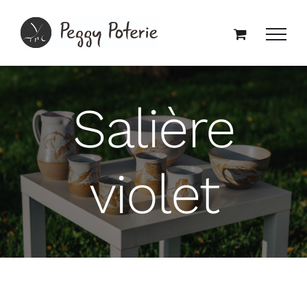
Passer
au
contenu
Salière
violet