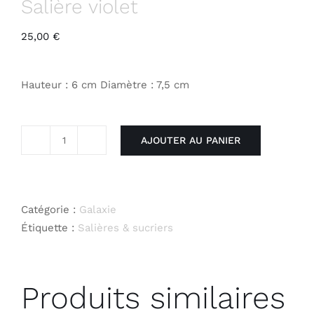
Salière violet
25,00
€
Hauteur : 6 cm Diamètre : 7,5 cm
AJOUTER AU PANIER
quantité
de
Salière
violet
Catégorie :
Galaxie
Étiquette :
Salières & sucriers
Produits similaires