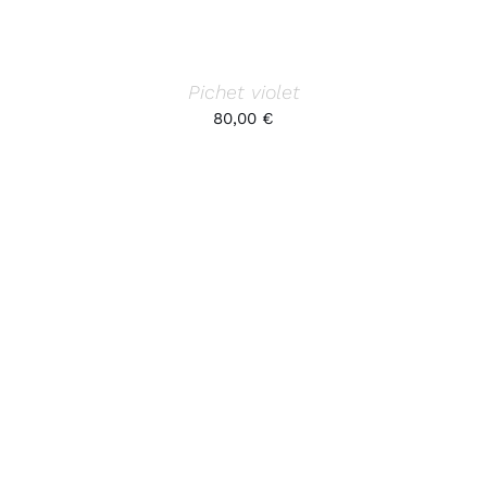
Pichet violet
80,00
€
AJOUTER AU PANIER
/
DÉTAILS