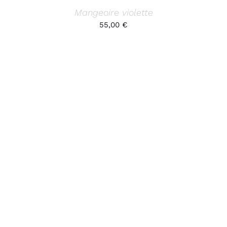
Mangeoire violette
55,00
€
AJOUTER AU PANIER
/
DÉTAILS