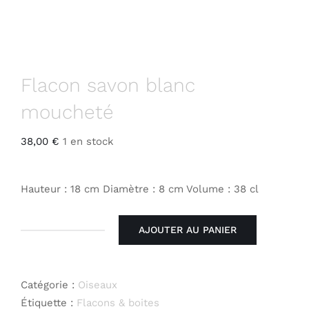
Flacon savon blanc
moucheté
38,00
€
1 en stock
Hauteur : 18 cm Diamètre : 8 cm Volume : 38 cl
AJOUTER AU PANIER
quantité
de
Flacon
Catégorie :
Oiseaux
savon
Étiquette :
Flacons & boites