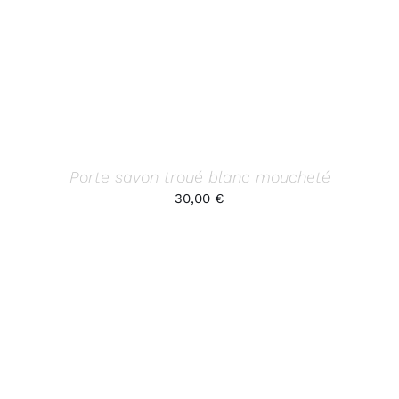
Porte savon troué blanc moucheté
30,00
€