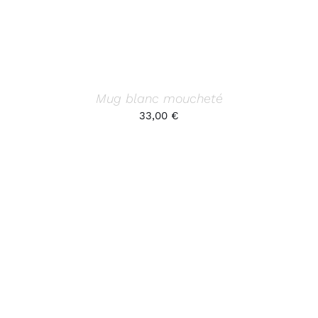
Mug blanc moucheté
33,00
€
AJOUTER AU PANIER
/
DÉTAILS