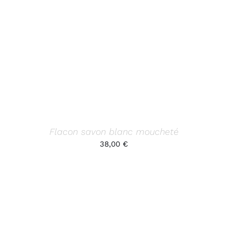
AJOUTER AU PANIER
/
DÉTAILS
Flacon savon blanc moucheté
38,00
€